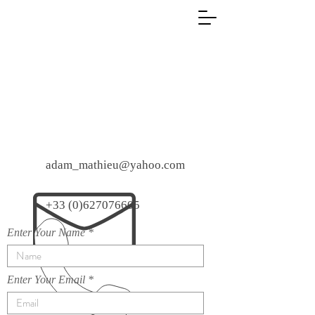
adam_mathieu@yahoo.com
+33 (0)627076605
Enter Your Name
Enter Your Email